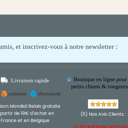
is, et inscrivez-vous à notre newsletter :
Boutique en ligne pour 

Livraison rapide

petits chiens & rongeur
aison Mondial Relais gratuite
 partir de 19€ d'achat en
(5) Nos Avis Clients :
France et en Belgique
CE QU'EN PENSENT NOS CLIE