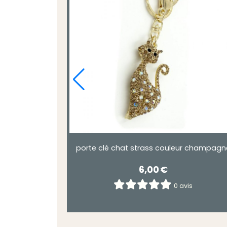
porte clé chat strass couleur champagn
6,00
€
0 avis