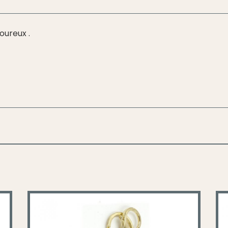
oureux .