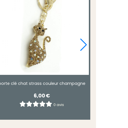
porte clé chat strass couleur champagne
6,00
€
0 avis