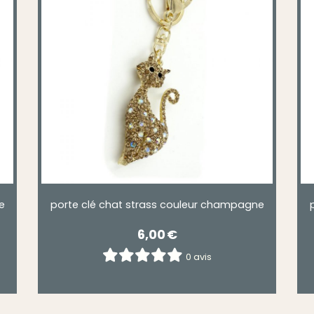
e
porte clé chat strass couleur champagne
6,00
€
0 avis