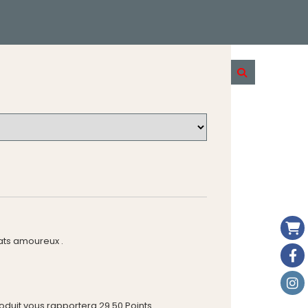
hats amoureux .
roduit vous rapportera
29.50
Points.