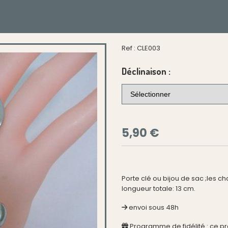
Ref :
CLE003
Déclinaison :
5,90
€
Porte clé ou bijou de sac ;les c
longueur totale: 13 cm.
envoi sous 48h
Programme de fidélité : ce p