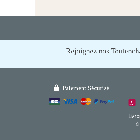
Rejoignez nos Toutencham

Paiement Sécurisé
Livr
à