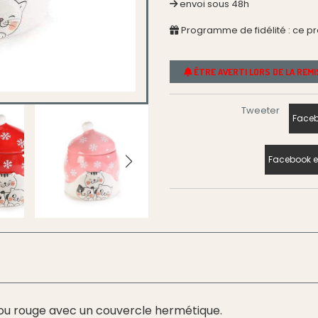
envoi sous 48h
Programme de fidélité : ce p
ÊTRE AVERTI LORS DE LA REM
Tweeter
Faceb
Facebook e
e ou rouge avec un couvercle hermétique.