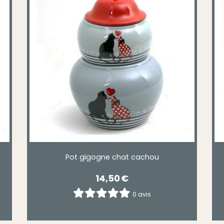
Pot gigogne chat cachou
14,50
€
0 avis