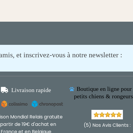
is, et inscrivez-vous à notre newsletter :
Boutique en ligne pour 

Livraison rapide

petits chiens & rongeur
aison Mondial Relais gratuite
 partir de 19€ d'achat en
(5) Nos Avis Clients :
France et en Belgique