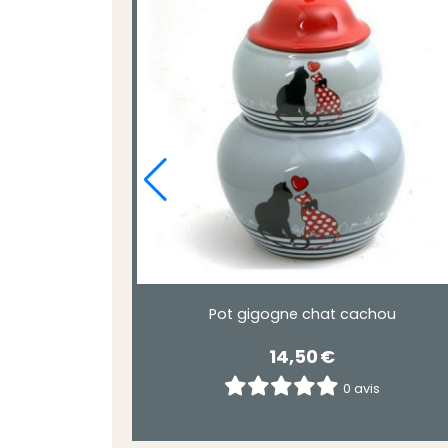
Pot gigogne chat cachou
14,50
€
0 avis