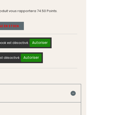
roduit vous rapportera
74.50
Points.
ISE EN STOCK
Autoriser
ook est désactivé.
Autoriser
st désactivé.