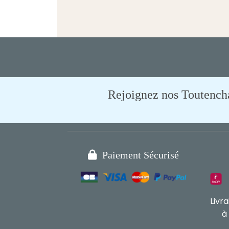
Rejoignez nos Toutencham

Paiement Sécurisé
Livr
à