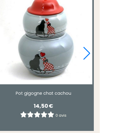
Pot gigogne chat cachou
14,50
€
0 avis