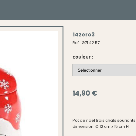
14zero3
Ref :
G71.42.57
couleur :
14,90
€
Pot de noel trois chats souriant
dimension: Ø 12 cm x 15 cm H