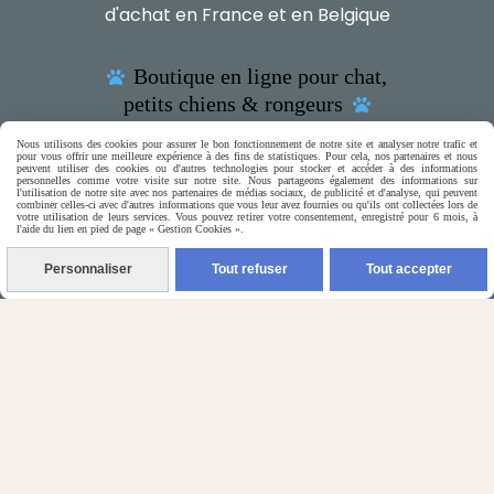
d'achat en France et en Belgique
Boutique en ligne pour chat,

petits chiens & rongeurs

Nous utilisons des cookies pour assurer le bon fonctionnement de notre site et analyser notre trafic et
pour vous offrir une meilleure expérience à des fins de statistiques. Pour cela, nos partenaires et nous
peuvent utiliser des cookies ou d'autres technologies pour stocker et accéder à des informations
personnelles comme votre visite sur notre site. Nous partageons également des informations sur
l'utilisation de notre site avec nos partenaires de médias sociaux, de publicité et d'analyse, qui peuvent
combiner celles-ci avec d'autres informations que vous leur avez fournies ou qu'ils ont collectées lors de
(5) Nos Avis Clients :
votre utilisation de leurs services. Vous pouvez retirer votre consentement, enregistré pour 6 mois, à
l'aide du lien en pied de page « Gestion Cookies ».
CE QU'EN PENSENT NOS CLIENTS
Personnaliser
Tout refuser
Tout accepter

Contactez-nous
N'hésitez pas à contacter Monique
par téléphone
0618321265