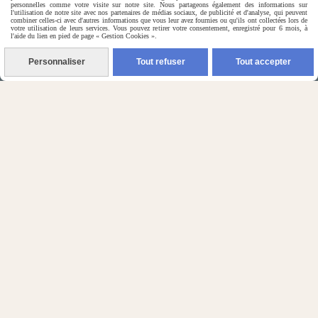
petits chiens & rongeurs

personnelles comme votre visite sur notre site. Nous partageons également des informations sur
l'utilisation de notre site avec nos partenaires de médias sociaux, de publicité et d'analyse, qui peuvent
combiner celles-ci avec d'autres informations que vous leur avez fournies ou qu'ils ont collectées lors de
votre utilisation de leurs services. Vous pouvez retirer votre consentement, enregistré pour 6 mois, à
l'aide du lien en pied de page « Gestion Cookies ».
Personnaliser
Tout refuser
Tout accepter
(5) Nos Avis Clients :
CE QU'EN PENSENT NOS CLIENTS

Contactez-nous
N'hésitez pas à contacter Monique
par téléphone
0618321265
ou par message
ENVOYER UN MESSAGE