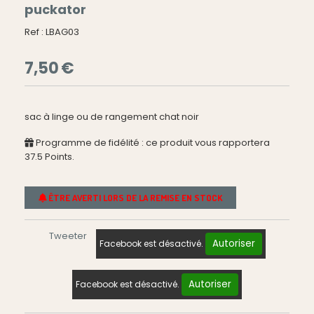
puckator
Ref :
LBAG03
7,50
€
sac à linge ou de rangement chat noir
Programme de fidélité : ce produit vous rapportera
37.5
Points.
ÊTRE AVERTI LORS DE LA REMISE EN STOCK
Tweeter
Autoriser
Facebook est désactivé.
Autoriser
Facebook est désactivé.