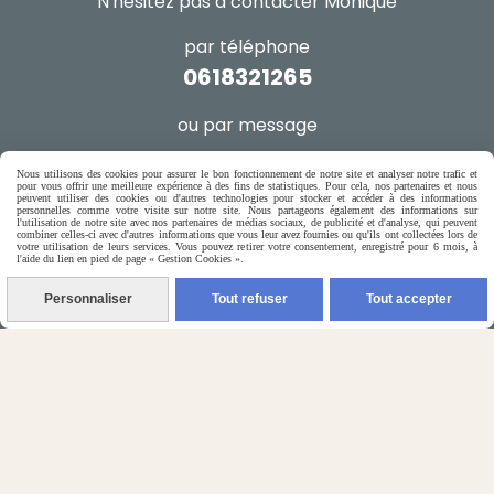
N'hésitez pas à contacter Monique
par téléphone
0618321265
ou par message
ENVOYER UN MESSAGE
Nous utilisons des cookies pour assurer le bon fonctionnement de notre site et analyser notre trafic et
pour vous offrir une meilleure expérience à des fins de statistiques. Pour cela, nos partenaires et nous
peuvent utiliser des cookies ou d'autres technologies pour stocker et accéder à des informations
personnelles comme votre visite sur notre site. Nous partageons également des informations sur
l'utilisation de notre site avec nos partenaires de médias sociaux, de publicité et d'analyse, qui peuvent
combiner celles-ci avec d'autres informations que vous leur avez fournies ou qu'ils ont collectées lors de
votre utilisation de leurs services. Vous pouvez retirer votre consentement, enregistré pour 6 mois, à
l'aide du lien en pied de page « Gestion Cookies ».
Autoriser
Facebook est désactivé.
Personnaliser
Tout refuser
Tout accepter
Mentions Légales
Conditions générales de vente
Gestion cookies
Mon Compte
Créer un site internet