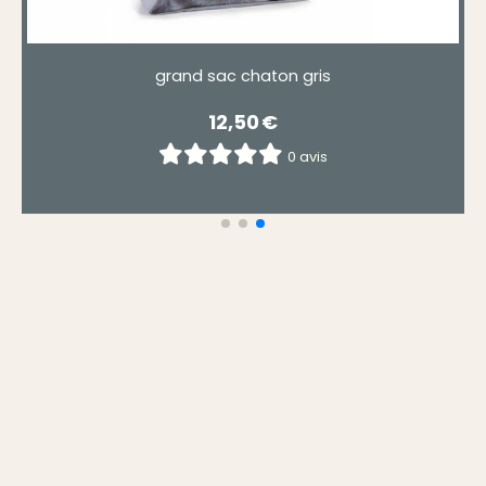
ile chat et chien, meilleurs amis.
Sac en toile tr
12,00
€
0 avis