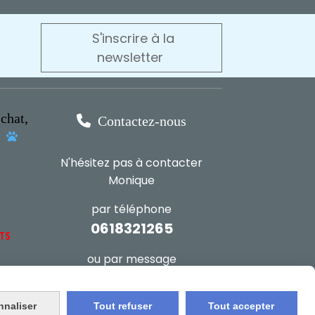
S'inscrire à la
newsletter
chat,

Contactez-nous
s

N'hésitez pas à contacter
Monique
par téléphone
0618321265
NTS
ou par message
ENVOYER UN MESSAGE
nnaliser
Tout refuser
Tout accepter