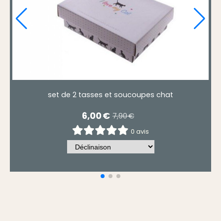
n chapeau
mug chat, infuseur et son suppor
14,50
€
0 avis