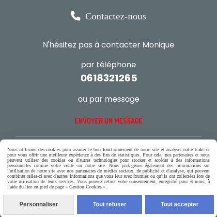

Contactez-nous
N'hésitez pas à contacter Monique
par téléphone
0618321265
ou par message
ENVOYER UN MESSAGE
Nous utilisons des cookies pour assurer le bon fonctionnement de notre site et analyser notre trafic et
pour vous offrir une meilleure expérience à des fins de statistiques. Pour cela, nos partenaires et nous
peuvent utiliser des cookies ou d'autres technologies pour stocker et accéder à des informations
Autoriser
Facebook est désactivé.
personnelles comme votre visite sur notre site. Nous partageons également des informations sur
l'utilisation de notre site avec nos partenaires de médias sociaux, de publicité et d'analyse, qui peuvent
combiner celles-ci avec d'autres informations que vous leur avez fournies ou qu'ils ont collectées lors de
votre utilisation de leurs services. Vous pouvez retirer votre consentement, enregistré pour 6 mois, à
l'aide du lien en pied de page « Gestion Cookies ».
Mentions Légales
Conditions générales de vente
Personnaliser
Tout refuser
Tout accepter
Gestion cookies
Mon Compte