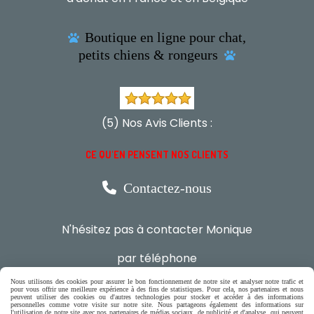
Boutique en ligne pour chat,

petits chiens & rongeurs

(5) Nos Avis Clients :
CE QU'EN PENSENT NOS CLIENTS

Contactez-nous
N'hésitez pas à contacter Monique
par téléphone
0618321265
Nous utilisons des cookies pour assurer le bon fonctionnement de notre site et analyser notre trafic et
pour vous offrir une meilleure expérience à des fins de statistiques. Pour cela, nos partenaires et nous
peuvent utiliser des cookies ou d'autres technologies pour stocker et accéder à des informations
ou par message
personnelles comme votre visite sur notre site. Nous partageons également des informations sur
l'utilisation de notre site avec nos partenaires de médias sociaux, de publicité et d'analyse, qui peuvent