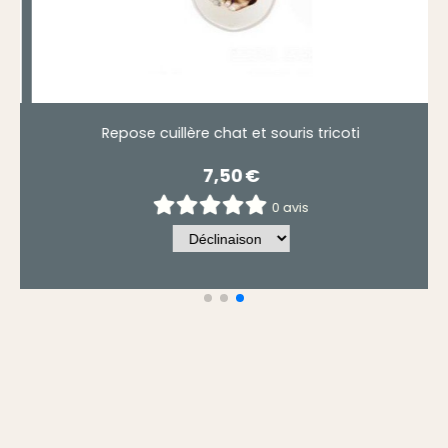
Théière égoïste chat et souris tricoti.
24,50
€
0 avis