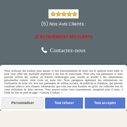
(5) Nos Avis Clients :
CE QU'EN PENSENT NOS CLIENTS

Contactez-nous
N'hésitez pas à contacter Monique
Nous utilisons des cookies pour assurer le bon fonctionnement de notre site et analyser notre trafic et
pour vous offrir une meilleure expérience à des fins de statistiques. Pour cela, nos partenaires et nous
par téléphone
peuvent utiliser des cookies ou d'autres technologies pour stocker et accéder à des informations
personnelles comme votre visite sur notre site. Nous partageons également des informations sur
l'utilisation de notre site avec nos partenaires de médias sociaux, de publicité et d'analyse, qui peuvent
0618321265
combiner celles-ci avec d'autres informations que vous leur avez fournies ou qu'ils ont collectées lors de
votre utilisation de leurs services. Vous pouvez retirer votre consentement, enregistré pour 6 mois, à
l'aide du lien en pied de page « Gestion Cookies ».
ou par message
Personnaliser
Tout refuser
Tout accepter
ENVOYER UN MESSAGE