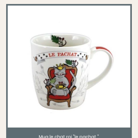
Mug le chat roi "le pachat "