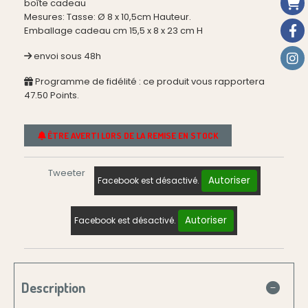
boîte cadeau
Mesures: Tasse: Ø 8 x 10,5cm Hauteur.
Emballage cadeau cm 15,5 x 8 x 23 cm H
envoi sous 48h
Programme de fidélité : ce produit vous rapportera
47.50
Points.
ÊTRE AVERTI LORS DE LA REMISE EN STOCK
Tweeter
Autoriser
Facebook est désactivé.
Autoriser
Facebook est désactivé.
Description