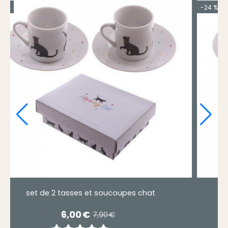
-24 %
ses et soucoupes chat
set de 2 tasses e
00
€
6,00
€
7,90
€