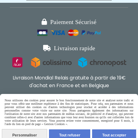

Paiement Sécurisé

Livraison rapide
Livraison Mondial Relais gratuite à partir de 19€
d'achat en France et en Belgique
Boutique en ligne pour chat,

Nous utilisons des cookies pour assurer le bon fonctionnement de notre site et analyser notre trafic et
pour vous offrir une meilleure expérience à des fins de statistiques. Pour cela, nos partenaires et nous
petits chiens & rongeurs
peuvent utiliser des cookies ou d'autres technologies pour stocker et accéder à des informations

personnelles comme votre visite sur notre site. Nous partageons également des informations sur
l'utilisation de notre site avec nos partenaires de médias sociaux, de publicité et d'analyse, qui peuvent
combiner celles-ci avec d'autres informations que vous leur avez fournies ou qu'ils ont collectées lors de
votre utilisation de leurs services. Vous pouvez retirer votre consentement, enregistré pour 6 mois, à
l'aide du lien en pied de page « Gestion Cookies ».
(5) Nos Avis Clients :
Personnaliser
Tout refuser
Tout accepter