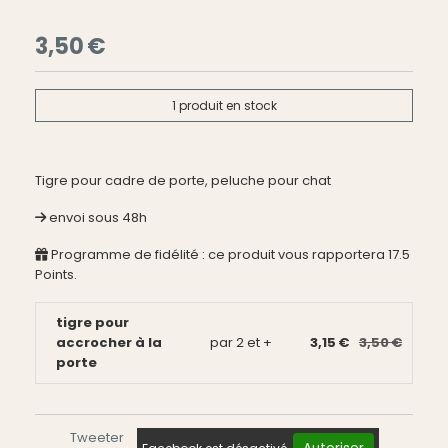
3,50
€
1
produit en stock
Tigre pour cadre de porte, peluche pour chat
envoi sous 48h
Programme de fidélité : ce produit vous rapportera
17.5
Points.
tigre pour
accrocher à la
par 2 et +
3,15 €
3,50 €
porte
Tweeter