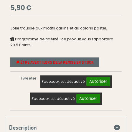
5,90
€
Jolie trousse aux motifs carlins et au coloris pastel.
Programme de fidélité : ce produit vous rapportera
29.5
Points.
ÊTRE AVERTI LORS DE LA REMISE EN STOCK
Tweeter
Autoriser
Facebook est désactivé.
Autoriser
Facebook est désactivé.
Description