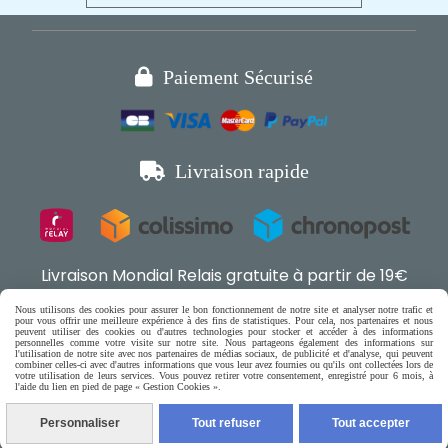

Paiement Sécurisé

Livraison rapide
Livraison Mondial Relais gratuite à partir de 19€
d'achat en France et en Belgique
Nous utilisons des cookies pour assurer le bon fonctionnement de notre site et analyser notre trafic et
pour vous offrir une meilleure expérience à des fins de statistiques. Pour cela, nos partenaires et nous
peuvent utiliser des cookies ou d'autres technologies pour stocker et accéder à des informations
personnelles comme votre visite sur notre site. Nous partageons également des informations sur
Boutique en ligne pour chat,
l'utilisation de notre site avec nos partenaires de médias sociaux, de publicité et d'analyse, qui peuvent

combiner celles-ci avec d'autres informations que vous leur avez fournies ou qu'ils ont collectées lors de
votre utilisation de leurs services. Vous pouvez retirer votre consentement, enregistré pour 6 mois, à
petits chiens & rongeurs

l'aide du lien en pied de page « Gestion Cookies ».
Personnaliser
Tout refuser
Tout accepter