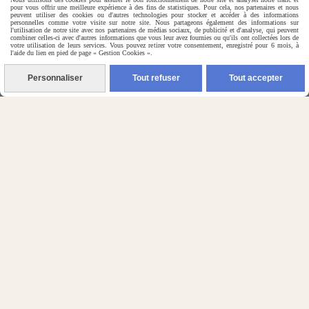
petits chiens & rongeurs
pour vous offrir une meilleure expérience à des fins de statistiques. Pour cela, nos partenaires et nous

peuvent utiliser des cookies ou d'autres technologies pour stocker et accéder à des informations
personnelles comme votre visite sur notre site. Nous partageons également des informations sur
l'utilisation de notre site avec nos partenaires de médias sociaux, de publicité et d'analyse, qui peuvent
combiner celles-ci avec d'autres informations que vous leur avez fournies ou qu'ils ont collectées lors de
votre utilisation de leurs services. Vous pouvez retirer votre consentement, enregistré pour 6 mois, à
l'aide du lien en pied de page « Gestion Cookies ».
(5) Nos Avis Clients :
Personnaliser
Tout refuser
Tout accepter
CE QU'EN PENSENT NOS CLIENTS

Contactez-nous
N'hésitez pas à contacter Monique
par téléphone
0618321265
ou par message
ENVOYER UN MESSAGE