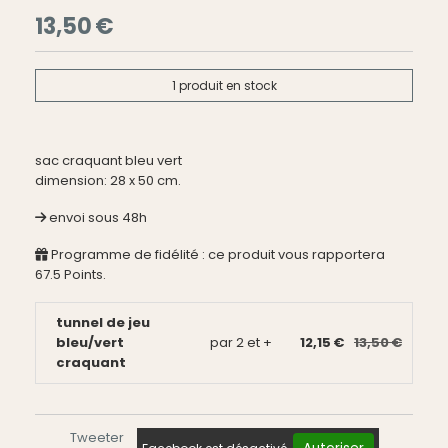
13,50
€
1
produit en stock
sac craquant bleu vert
dimension: 28 x 50 cm.
envoi sous 48h
Programme de fidélité : ce produit vous rapportera
67.5
Points.
tunnel de jeu
bleu/vert
par 2 et +
12,15 €
13,50 €
craquant
Tweeter