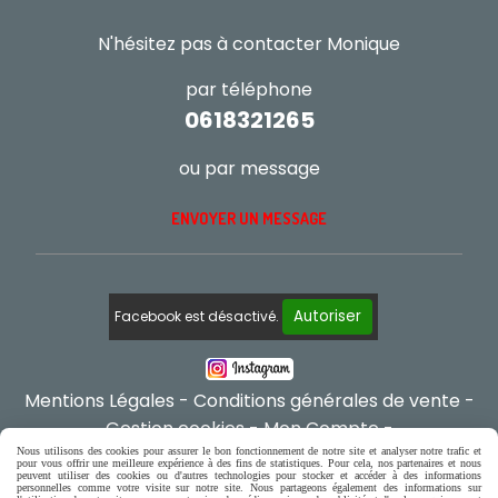
N'hésitez pas à contacter Monique
par téléphone
0618321265
ou par message
ENVOYER UN MESSAGE
Autoriser
Facebook est désactivé.
Mentions Légales
Conditions générales de vente
Gestion cookies
Mon Compte
Créer un site internet
Nous utilisons des cookies pour assurer le bon fonctionnement de notre site et analyser notre trafic et
pour vous offrir une meilleure expérience à des fins de statistiques. Pour cela, nos partenaires et nous
peuvent utiliser des cookies ou d'autres technologies pour stocker et accéder à des informations
personnelles comme votre visite sur notre site. Nous partageons également des informations sur