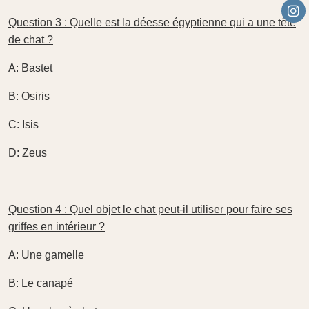
Question 3 : Quelle est la déesse égyptienne qui a une tête
de chat ?
A: Bastet
B: Osiris
C: Isis
D: Zeus
Question 4 : Quel objet le chat peut-il utiliser pour faire ses
griffes en intérieur ?
A: Une gamelle
B: Le canapé