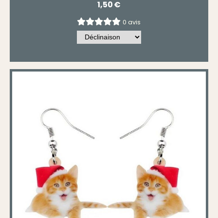
1,50
€
0 avis