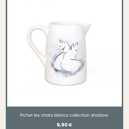
Pichet les chats blancs collection shadow.
9,90
€