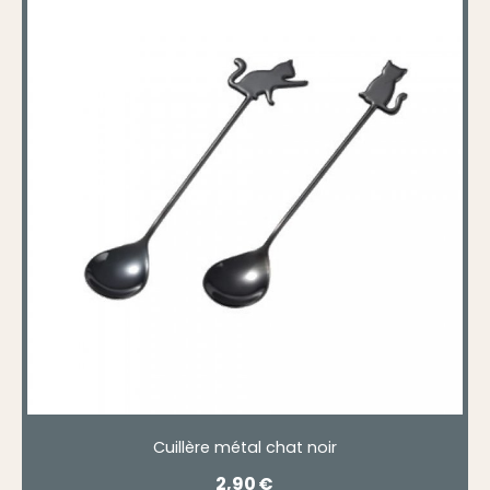
Cuillère métal chat noir
2,90
€