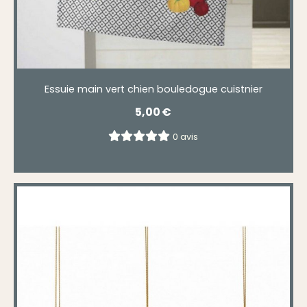
Essuie main vert chien bouledogue cuistnier
5,00
€
0 avis