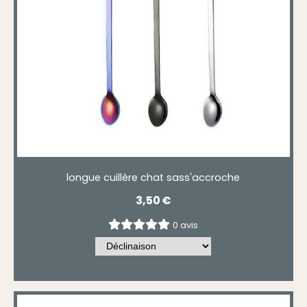
longue cuillère chat sass'accroche
3,50
€
0 avis