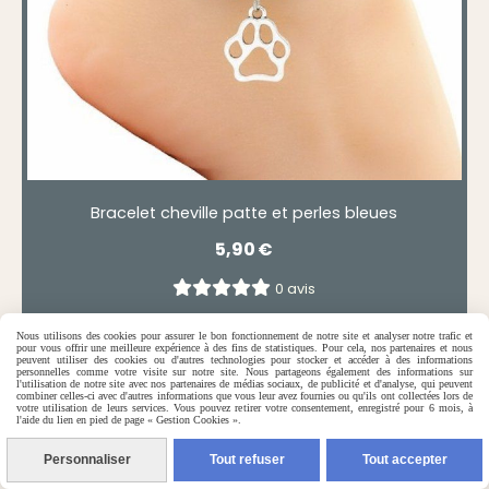
Bracelet cheville patte et perles bleues
5,90
€
0 avis
Nous utilisons des cookies pour assurer le bon fonctionnement de notre site et analyser notre trafic et
pour vous offrir une meilleure expérience à des fins de statistiques. Pour cela, nos partenaires et nous
peuvent utiliser des cookies ou d'autres technologies pour stocker et accéder à des informations
personnelles comme votre visite sur notre site. Nous partageons également des informations sur
l'utilisation de notre site avec nos partenaires de médias sociaux, de publicité et d'analyse, qui peuvent
combiner celles-ci avec d'autres informations que vous leur avez fournies ou qu'ils ont collectées lors de
votre utilisation de leurs services. Vous pouvez retirer votre consentement, enregistré pour 6 mois, à
l'aide du lien en pied de page « Gestion Cookies ».
Personnaliser
Tout refuser
Tout accepter