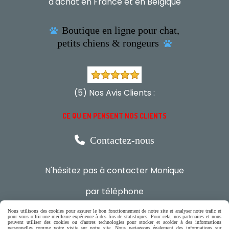
d'achat en France et en Belgique
Boutique en ligne pour chat,

petits chiens & rongeurs

(5) Nos Avis Clients :
CE QU'EN PENSENT NOS CLIENTS

Contactez-nous
N'hésitez pas à contacter Monique
par téléphone
0618321265
Nous utilisons des cookies pour assurer le bon fonctionnement de notre site et analyser notre trafic et
pour vous offrir une meilleure expérience à des fins de statistiques. Pour cela, nos partenaires et nous
peuvent utiliser des cookies ou d'autres technologies pour stocker et accéder à des informations
ou par message
personnelles comme votre visite sur notre site. Nous partageons également des informations sur