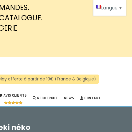
MMANDES.
Langue
▼
 CATALOGUE.
GERIE
AVIS CLIENTS
RECHERCHE
NEWS
CONTACT
eki néko