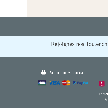
Rejoignez nos Toutencham

Paiement Sécurisé
Livr
à