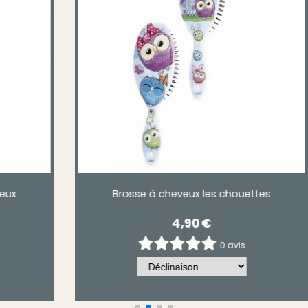
lorée.
Brosse à cheveux chat et chien fun
5,50
€
0 avis