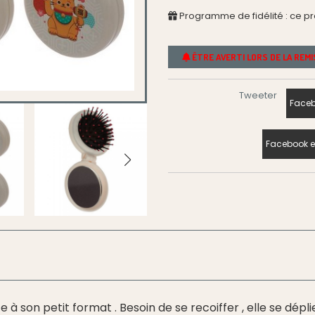
Programme de fidélité : ce p
ÊTRE AVERTI LORS DE LA REM
Tweeter
Faceb
Facebook e
 son petit format . Besoin de se recoiffer , elle se dépli