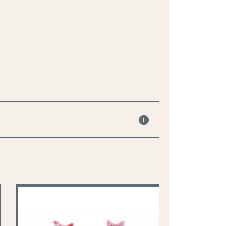
Destockage
-18 %