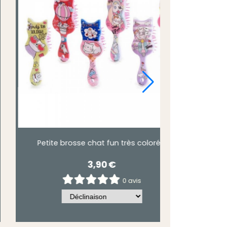
Brosse à cheveux les paresseux
4,00
€
4,90
€
0 avis