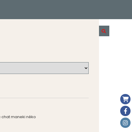
c chat maneki néko