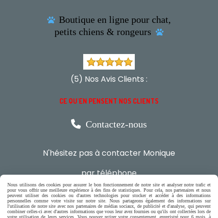
Boutique en ligne pour chat,

petits chiens & rongeurs

(5) Nos Avis Clients :
CE QU'EN PENSENT NOS CLIENTS

Contactez-nous
N'hésitez pas à contacter Monique
par téléphone
0618321265
Nous utilisons des cookies pour assurer le bon fonctionnement de notre site et analyser notre trafic et
pour vous offrir une meilleure expérience à des fins de statistiques. Pour cela, nos partenaires et nous
peuvent utiliser des cookies ou d'autres technologies pour stocker et accéder à des informations
personnelles comme votre visite sur notre site. Nous partageons également des informations sur
ou par message
l'utilisation de notre site avec nos partenaires de médias sociaux, de publicité et d'analyse, qui peuvent
combiner celles-ci avec d'autres informations que vous leur avez fournies ou qu'ils ont collectées lors de
votre utilisation de leurs services. Vous pouvez retirer votre consentement, enregistré pour 6 mois, à