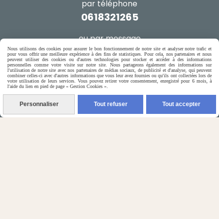
par téléphone
0618321265
ou par message
Nous utilisons des cookies pour assurer le bon fonctionnement de notre site et analyser notre trafic et
pour vous offrir une meilleure expérience à des fins de statistiques. Pour cela, nos partenaires et nous
ENVOYER UN MESSAGE
peuvent utiliser des cookies ou d'autres technologies pour stocker et accéder à des informations
personnelles comme votre visite sur notre site. Nous partageons également des informations sur
l'utilisation de notre site avec nos partenaires de médias sociaux, de publicité et d'analyse, qui peuvent
combiner celles-ci avec d'autres informations que vous leur avez fournies ou qu'ils ont collectées lors de
votre utilisation de leurs services. Vous pouvez retirer votre consentement, enregistré pour 6 mois, à
l'aide du lien en pied de page « Gestion Cookies ».
Autoriser
Facebook est désactivé.
Personnaliser
Tout refuser
Tout accepter
Mentions Légales
Conditions générales de vente
Gestion cookies
Mon Compte
Créer un site internet