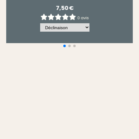
7,50
€
0 avis