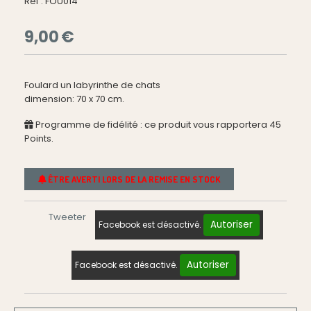
Ref :
FOU014
9,00
€
Foulard un labyrinthe de chats
dimension: 70 x 70 cm.
Programme de fidélité : ce produit vous rapportera
45
Points.
ÊTRE AVERTI LORS DE LA REMISE EN STOCK
Tweeter
Autoriser
Facebook est désactivé.
Autoriser
Facebook est désactivé.