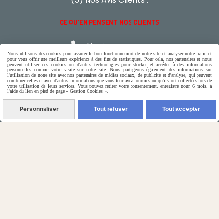
(5) Nos Avis Clients :
CE QU'EN PENSENT NOS CLIENTS

Contactez-nous
Nous utilisons des cookies pour assurer le bon fonctionnement de notre site et analyser notre trafic et
pour vous offrir une meilleure expérience à des fins de statistiques. Pour cela, nos partenaires et nous
peuvent utiliser des cookies ou d'autres technologies pour stocker et accéder à des informations
personnelles comme votre visite sur notre site. Nous partageons également des informations sur
N'hésitez pas à contacter Monique
l'utilisation de notre site avec nos partenaires de médias sociaux, de publicité et d'analyse, qui peuvent
combiner celles-ci avec d'autres informations que vous leur avez fournies ou qu'ils ont collectées lors de
votre utilisation de leurs services. Vous pouvez retirer votre consentement, enregistré pour 6 mois, à
l'aide du lien en pied de page « Gestion Cookies ».
par téléphone
0618321265
Personnaliser
Tout refuser
Tout accepter
ou par message
ENVOYER UN MESSAGE
Autoriser
Facebook est désactivé.