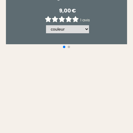
7,90
€
0 avis