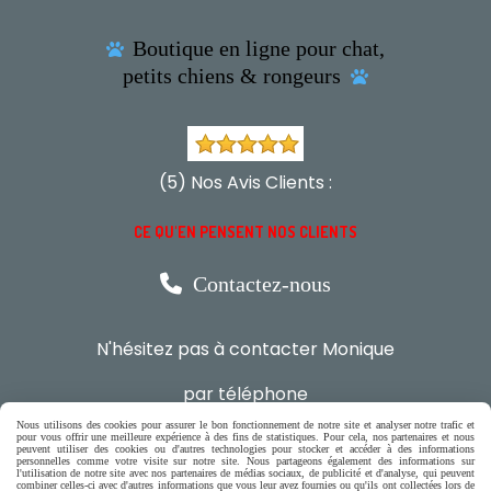
Boutique en ligne pour chat,

petits chiens & rongeurs

(5) Nos Avis Clients :
CE QU'EN PENSENT NOS CLIENTS

Contactez-nous
N'hésitez pas à contacter Monique
par téléphone
0618321265
Nous utilisons des cookies pour assurer le bon fonctionnement de notre site et analyser notre trafic et
pour vous offrir une meilleure expérience à des fins de statistiques. Pour cela, nos partenaires et nous
peuvent utiliser des cookies ou d'autres technologies pour stocker et accéder à des informations
personnelles comme votre visite sur notre site. Nous partageons également des informations sur
ou par message
l'utilisation de notre site avec nos partenaires de médias sociaux, de publicité et d'analyse, qui peuvent
combiner celles-ci avec d'autres informations que vous leur avez fournies ou qu'ils ont collectées lors de