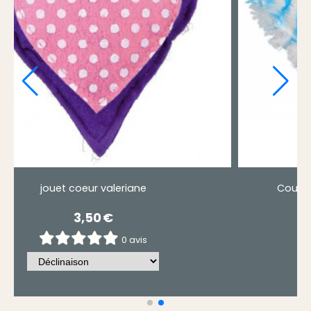
; Peluche
jouet coeur valeriane
3,50
€
0 avis