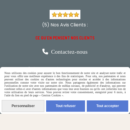
(5) Nos Avis Clients :
CE QU'EN PENSENT NOS CLIENTS

Contactez-nous
N'hésitez pas à contacter Monique
Nous utilisons des cookies pour assurer le bon fonctionnement de notre site et analyser notre trafic et
pour vous offrir une meilleure expérience à des fins de statistiques. Pour cela, nos partenaires et nous
par téléphone
peuvent utiliser des cookies ou d'autres technologies pour stocker et accéder à des informations
personnelles comme votre visite sur notre site. Nous partageons également des informations sur
l'utilisation de notre site avec nos partenaires de médias sociaux, de publicité et d'analyse, qui peuvent
0618321265
combiner celles-ci avec d'autres informations que vous leur avez fournies ou qu'ils ont collectées lors de
votre utilisation de leurs services. Vous pouvez retirer votre consentement, enregistré pour 6 mois, à
l'aide du lien en pied de page « Gestion Cookies ».
ou par message
Personnaliser
Tout refuser
Tout accepter
ENVOYER UN MESSAGE