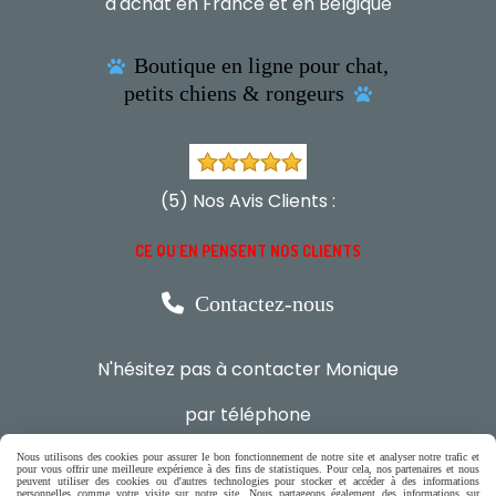
d'achat en France et en Belgique
Boutique en ligne pour chat,

petits chiens & rongeurs

(5) Nos Avis Clients :
CE QU'EN PENSENT NOS CLIENTS

Contactez-nous
N'hésitez pas à contacter Monique
par téléphone
0618321265
Nous utilisons des cookies pour assurer le bon fonctionnement de notre site et analyser notre trafic et
pour vous offrir une meilleure expérience à des fins de statistiques. Pour cela, nos partenaires et nous
peuvent utiliser des cookies ou d'autres technologies pour stocker et accéder à des informations
ou par message
personnelles comme votre visite sur notre site. Nous partageons également des informations sur