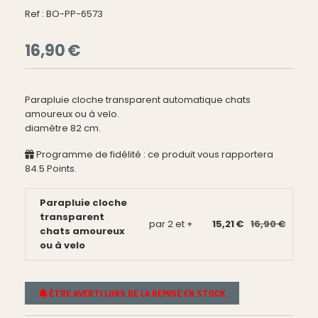
Ref :
BO-PP-6573
16,90
€
Parapluie cloche transparent automatique chats
amoureux ou à velo.
diamètre 82 cm.
Programme de fidélité : ce produit vous rapportera
84.5
Points.
Parapluie cloche
transparent
par 2 et +
15,21 €
16,90 €
chats amoureux
ou à velo
ÊTRE AVERTI LORS DE LA REMISE EN STOCK