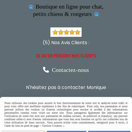
Boutique en ligne pour chat,

petits chiens & rongeurs

(5) Nos Avis Clients :
CE QU'EN PENSENT NOS CLIENTS

Contactez-nous
N'hésitez pas à contacter Monique
par téléphone
Nous utilisons des cookies pour assurer le bon fonctionnement de notre site et analyser notre trafic et
0618321265
pour vous offrir une meilleure expérience à des fins de statistiques. Pour cela, nos partenaires et nous
peuvent utiliser des cookies ou d'autres technologies pour stocker et accéder à des informations
personnelles comme votre visite sur notre site. Nous partageons également des informations sur
l'utilisation de notre site avec nos partenaires de médias sociaux, de publicité et d'analyse, qui peuvent
ou par message
combiner celles-ci avec d'autres informations que vous leur avez fournies ou qu'ils ont collectées lors de
votre utilisation de leurs services. Vous pouvez retirer votre consentement, enregistré pour 6 mois, à
l'aide du lien en pied de page « Gestion Cookies ».