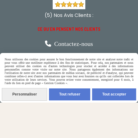
(5) Nos Avis Clients :
CE QU'EN PENSENT NOS CLIENTS

Contactez-nous
Nous utilisons des cookies pour assurer le bon fonctionnement de notre site et analyser notre trafic et
N'hésitez pas à contacter Monique
pour vous offrir une meilleure expérience à des fins de statistiques. Pour cela, nos partenaires et nous
peuvent utiliser des cookies ou d'autres technologies pour stocker et accéder à des informations
personnelles comme votre visite sur notre site. Nous partageons également des informations sur
l'utilisation de notre site avec nos partenaires de médias sociaux, de publicité et d'analyse, qui peuvent
par téléphone
combiner celles-ci avec d'autres informations que vous leur avez fournies ou qu'ils ont collectées lors de
votre utilisation de leurs services. Vous pouvez retirer votre consentement, enregistré pour 6 mois, à
0618321265
l'aide du lien en pied de page « Gestion Cookies ».
Personnaliser
Tout refuser
Tout accepter
ou par message
ENVOYER UN MESSAGE
Autoriser
Facebook est désactivé.