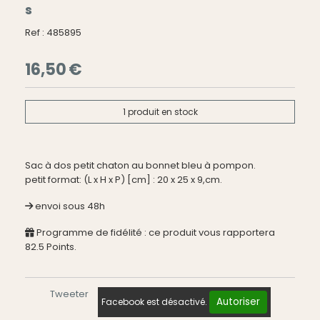
s
Ref :
485895
16,50
€
1
produit en stock
Sac à dos petit chaton au bonnet bleu à pompon.
petit format: (L x H x P) [cm] : 20 x 25 x 9,cm.
envoi sous 48h
Programme de fidélité : ce produit vous rapportera
82.5
Points.
Tweeter
Autoriser
Facebook est désactivé.