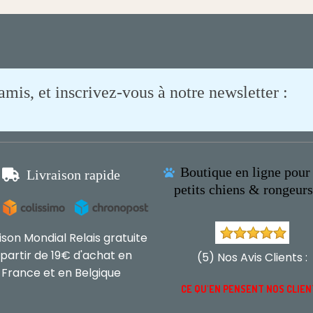
is, et inscrivez-vous à notre newsletter :
Boutique en ligne pour 

Livraison rapide

petits chiens & rongeur
aison Mondial Relais gratuite
 partir de 19€ d'achat en
(5) Nos Avis Clients :
France et en Belgique
CE QU'EN PENSENT NOS CLIE