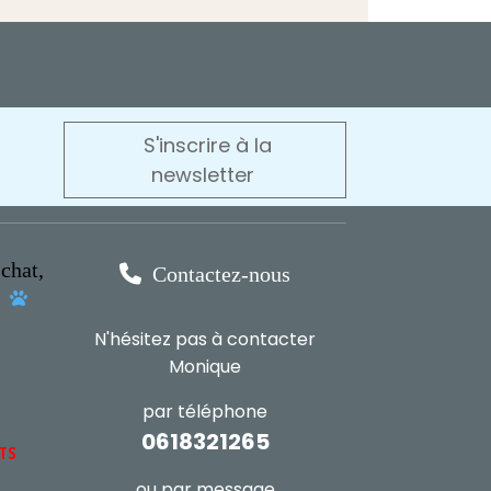
S'inscrire à la
newsletter
chat,

Contactez-nous
s

N'hésitez pas à contacter
Monique
par téléphone
0618321265
NTS
ou par message