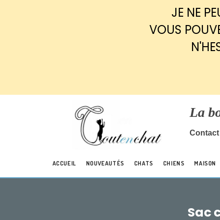
Panneau de gestion des cookies
JE NE P
VOUS POUVE
N'HE
La b
Contact 
ACCUEIL
NOUVEAUTÉS
CHATS
CHIENS
MAISON
Sac c