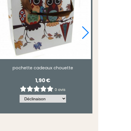
pochette cadeaux chouette
1,90
€
0 avis