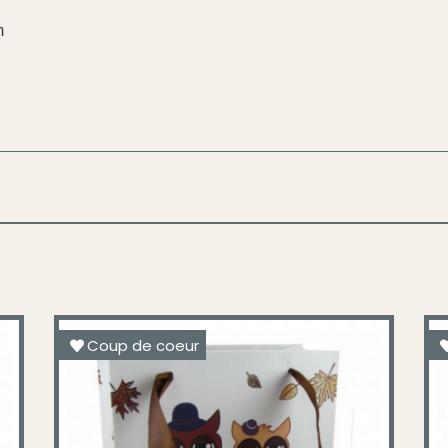
m
Coup de coeur