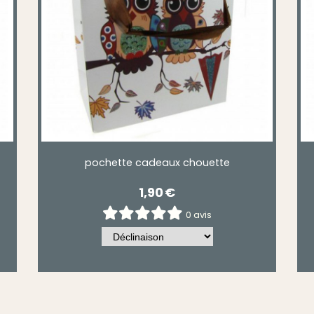
pochette cadeaux chouette
1,90
€
0 avis