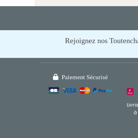
Rejoignez nos Toutencham

Paiement Sécurisé
Livr
à