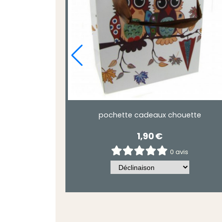
pochette cadeaux chouette
1,90
€
0 avis