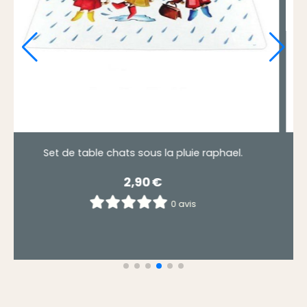
Set de table toile les chats musiciens.
Set de table l
5,50
€
0 avis