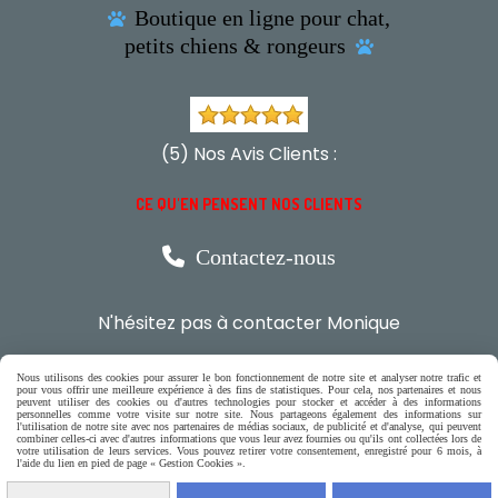
Boutique en ligne pour chat,

petits chiens & rongeurs

(5) Nos Avis Clients :
CE QU'EN PENSENT NOS CLIENTS

Contactez-nous
N'hésitez pas à contacter Monique
par téléphone
Nous utilisons des cookies pour assurer le bon fonctionnement de notre site et analyser notre trafic et
0618321265
pour vous offrir une meilleure expérience à des fins de statistiques. Pour cela, nos partenaires et nous
peuvent utiliser des cookies ou d'autres technologies pour stocker et accéder à des informations
personnelles comme votre visite sur notre site. Nous partageons également des informations sur
l'utilisation de notre site avec nos partenaires de médias sociaux, de publicité et d'analyse, qui peuvent
combiner celles-ci avec d'autres informations que vous leur avez fournies ou qu'ils ont collectées lors de
ou par message
votre utilisation de leurs services. Vous pouvez retirer votre consentement, enregistré pour 6 mois, à
l'aide du lien en pied de page « Gestion Cookies ».
ENVOYER UN MESSAGE