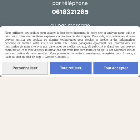
par téléphone
0618321265
ou par message
Nous utilisons des cookies pour assurer le bon fonctionnement de notre site et analyser notre trafic et
pour vous offrir une meilleure expérience à des fins de statistiques. Pour cela, nos partenaires et nous
ENVOYER UN MESSAGE
peuvent utiliser des cookies ou d'autres technologies pour stocker et accéder à des informations
personnelles comme votre visite sur notre site. Nous partageons également des informations sur
l'utilisation de notre site avec nos partenaires de médias sociaux, de publicité et d'analyse, qui peuvent
combiner celles-ci avec d'autres informations que vous leur avez fournies ou qu'ils ont collectées lors de
votre utilisation de leurs services. Vous pouvez retirer votre consentement, enregistré pour 6 mois, à
l'aide du lien en pied de page « Gestion Cookies ».
Autoriser
Facebook est désactivé.
Personnaliser
Tout refuser
Tout accepter
Mentions Légales
Conditions générales de vente
Gestion cookies
Mon Compte
Créer un site internet