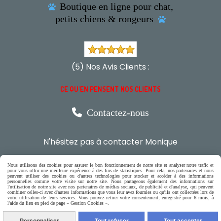
Boutique en ligne pour chat,

petits chiens & rongeurs

(5) Nos Avis Clients :
CE QU'EN PENSENT NOS CLIENTS

Contactez-nous
N'hésitez pas à contacter Monique
par téléphone
Nous utilisons des cookies pour assurer le bon fonctionnement de notre site et analyser notre trafic et
pour vous offrir une meilleure expérience à des fins de statistiques. Pour cela, nos partenaires et nous
0618321265
peuvent utiliser des cookies ou d'autres technologies pour stocker et accéder à des informations
personnelles comme votre visite sur notre site. Nous partageons également des informations sur
l'utilisation de notre site avec nos partenaires de médias sociaux, de publicité et d'analyse, qui peuvent
combiner celles-ci avec d'autres informations que vous leur avez fournies ou qu'ils ont collectées lors de
ou par message
votre utilisation de leurs services. Vous pouvez retirer votre consentement, enregistré pour 6 mois, à
l'aide du lien en pied de page « Gestion Cookies ».
ENVOYER UN MESSAGE