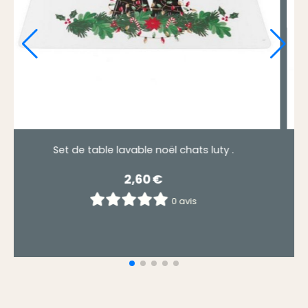
Set de table chats perchés PERCHY .
Set de 
2,50
€
0 avis